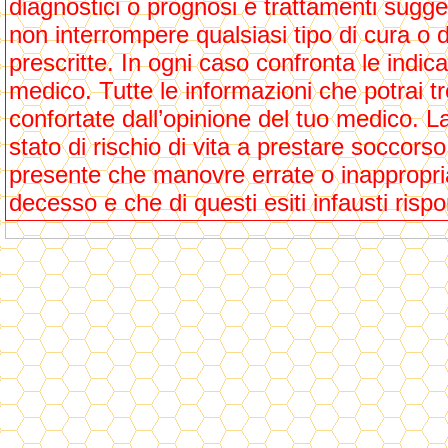
diagnostici o prognosi e trattamenti sugger
non interrompere qualsiasi tipo di cura o d
prescritte. In ogni caso confronta le indica
medico. Tutte le informazioni che potrai 
confortate dall’opinione del tuo medico. L
stato di rischio di vita a prestare soccorso
presente che manovre errate o inappropria
decesso e che di questi esiti infausti ris