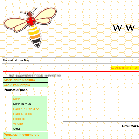
www
Sei qui
:
Home Page
AVVERTENZA SPEC
Hai suggerimenti? Cosa vorresti trovare sul sito? Scrivici, ne terremo conto! ->clicca qui<-
Storia dell'apicoltura
Cos'è l'Apiterapia
Prodotti di base
Miele
Miele in favo
Polline e Pan d'Api
Pappa Reale
Propolis
Veleno
APITERAPIA 
Cera
Preparati in commercio