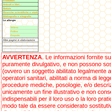
Produttori
Articoli e libri...
Notizie
Ricerche scientifiche e studi
Bibliografia e sitografia
Le allergie
Veleno
Polline
Propolis
Altre pagine in elaborazione
AVVERTENZA
. Le informazioni fornite 
puramente divulgativo, e non possono sosti
(ovvero un soggetto abilitato legalmente all
operatori sanitari, abilitati a norma di leg
procedure mediche, posologie, e/o descrizi
unicamente un fine illustrativo e non cons
indispensabili per il loro uso o la loro pra
modo tale da essere considerato sostituti